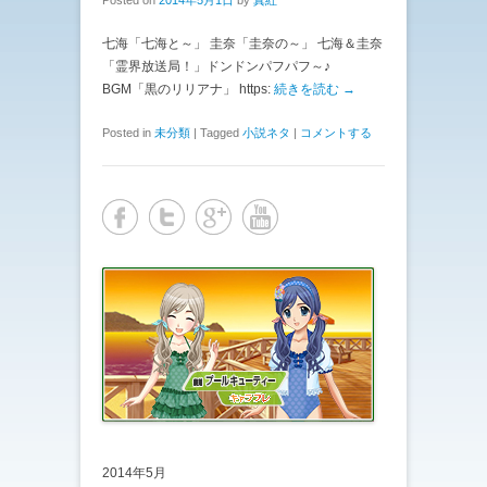
七海「七海と～」 圭奈「圭奈の～」 七海＆圭奈
「霊界放送局！」ドンドンパフパフ～♪
BGM「黒のリリアナ」 https:
続きを読む →
Posted in
未分類
|
Tagged
小説ネタ
|
コメントする
2014年5月