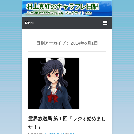
村上真紅のキャラフレ日記
Just another キャラフレ ブログサイト site
第1メニュー
コンテンツへ移動
Menu
日別アーカイブ：
2014年5月1日
霊界放送局 第１回「ラジオ始めまし
た！」
Posted on
2014年5月1日
by
真紅