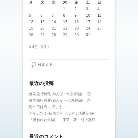
月
火
水
木
金
土
日
1
2
3
4
5
6
7
8
9
10
11
12
13
14
15
16
17
18
19
20
21
22
23
24
25
26
27
28
29
30
31
« 4月
6月 »
検索する
最近の投稿
修学旅行特集-めんそーれ沖縄編- ②
修学旅行特集-めんそーれ沖縄編- ①
海の日は海に行こう！
アイカツ！-新規アイドルＰＪ活動記録-
『呪われた学園』 序章 著：村上真紅
最近のコメント