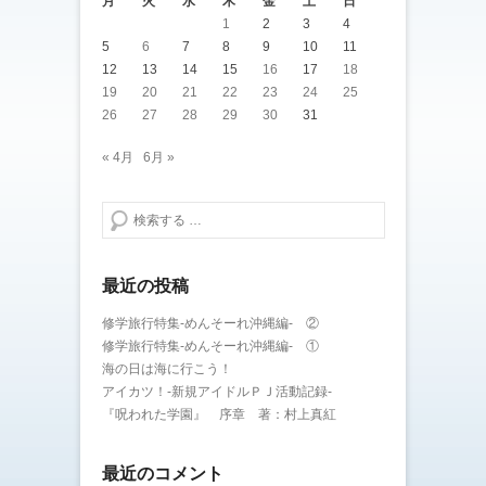
月
火
水
木
金
土
日
1
2
3
4
5
6
7
8
9
10
11
12
13
14
15
16
17
18
19
20
21
22
23
24
25
26
27
28
29
30
31
« 4月
6月 »
検索する
最近の投稿
修学旅行特集-めんそーれ沖縄編- ②
修学旅行特集-めんそーれ沖縄編- ①
海の日は海に行こう！
アイカツ！-新規アイドルＰＪ活動記録-
『呪われた学園』 序章 著：村上真紅
最近のコメント