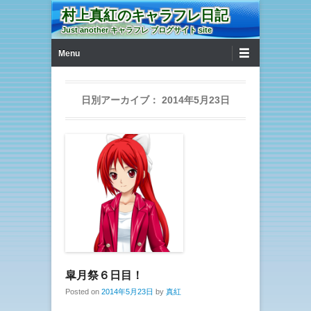
村上真紅のキャラフレ日記
Just another キャラフレ ブログサイト site
第1メニュー
コンテンツへ移動
Menu
日別アーカイブ：
2014年5月23日
皐月祭６日目！
Posted on
2014年5月23日
by
真紅