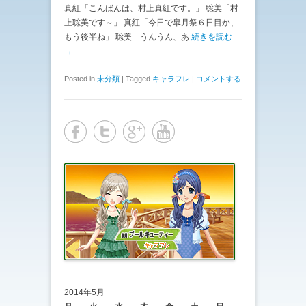
真紅「こんばんは、村上真紅です。」 聡美「村
上聡美です～」 真紅「今日で皐月祭６日目か、
もう後半ね」 聡美「うんうん、あ
続きを読む
→
Posted in
未分類
|
Tagged
キャラフレ
|
コメントする
2014年5月