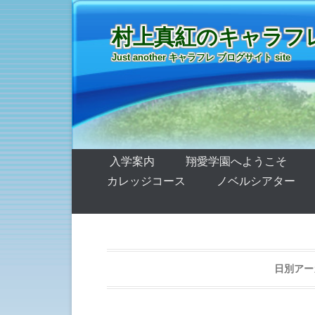
村上真紅のキャラフ
Just another キャラフレ ブログサイト site
第1メニュー
コンテンツへ移動
入学案内
翔愛学園へようこそ
カレッジコース
ノベルシアター
日別アー