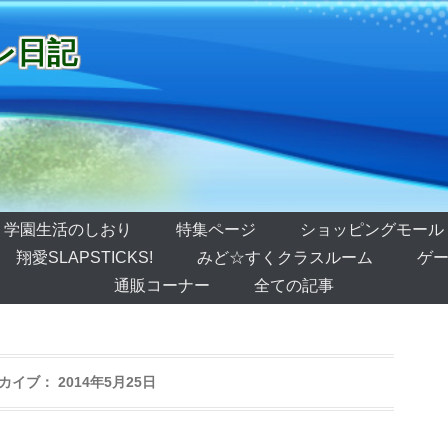
レ日記
学園生活のしおり
特集ページ
ショッピングモール
翔愛SLAPSTICKS!
みど☆すくクラスルーム
ゲー
通販コーナー
全ての記事
カイブ：
2014年5月25日