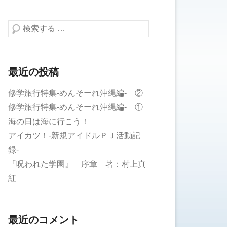
検索する
最近の投稿
修学旅行特集-めんそーれ沖縄編- ②
修学旅行特集-めんそーれ沖縄編- ①
海の日は海に行こう！
アイカツ！-新規アイドルＰＪ活動記
録-
『呪われた学園』 序章 著：村上真
紅
最近のコメント