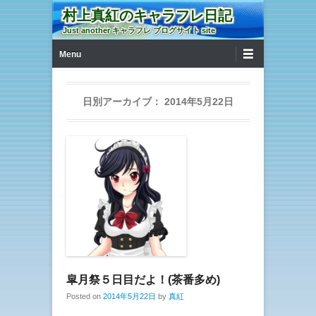
村上真紅のキャラフレ日記
Just another キャラフレ ブログサイト site
第1メニュー
コンテンツへ移動
Menu
日別アーカイブ：
2014年5月22日
皐月祭５日目だよ！(茶番多め)
Posted on
2014年5月22日
by
真紅