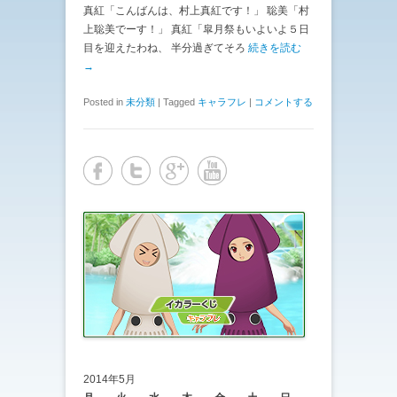
真紅「こんばんは、村上真紅です！」 聡美「村
上聡美でーす！」 真紅「皐月祭もいよいよ５日
目を迎えたわね、 半分過ぎてそろ
続きを読む
→
Posted in
未分類
|
Tagged
キャラフレ
|
コメントする
2014年5月