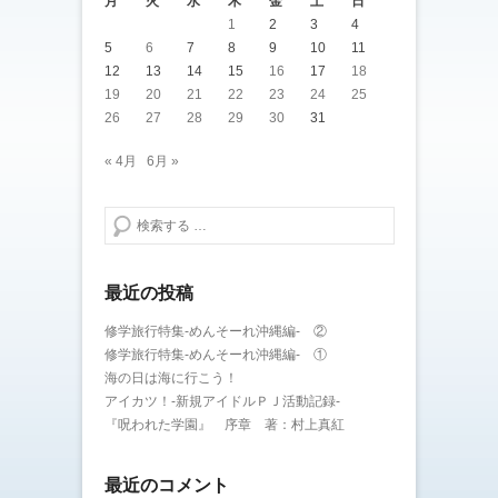
月
火
水
木
金
土
日
1
2
3
4
5
6
7
8
9
10
11
12
13
14
15
16
17
18
19
20
21
22
23
24
25
26
27
28
29
30
31
« 4月
6月 »
検索する
最近の投稿
修学旅行特集-めんそーれ沖縄編- ②
修学旅行特集-めんそーれ沖縄編- ①
海の日は海に行こう！
アイカツ！-新規アイドルＰＪ活動記録-
『呪われた学園』 序章 著：村上真紅
最近のコメント