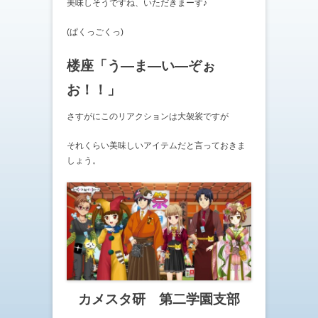
美味しそうですね、いただきまーす♪
(ぱくっごくっ)
楼座「う―ま―い―ぞぉ
お！！」
さすがにこのリアクションは大袈裟ですが
それくらい美味しいアイテムだと言っておきま
しょう。
カメスタ研 第二学園支部