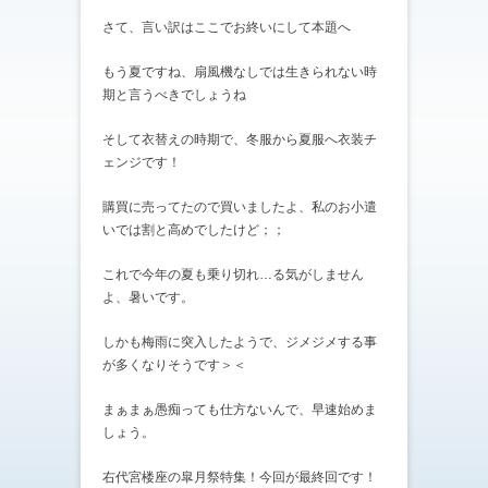
さて、言い訳はここでお終いにして本題へ
もう夏ですね、扇風機なしでは生きられない時
期と言うべきでしょうね
そして衣替えの時期で、冬服から夏服へ衣装チ
ェンジです！
購買に売ってたので買いましたよ、私のお小遣
いでは割と高めでしたけど；；
これで今年の夏も乗り切れ…る気がしません
よ、暑いです。
しかも梅雨に突入したようで、ジメジメする事
が多くなりそうです＞＜
まぁまぁ愚痴っても仕方ないんで、早速始めま
しょう。
右代宮楼座の皐月祭特集！今回が最終回です！