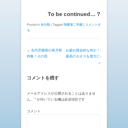
To be continued…？
Posted in
未分類
|
Tagged
翔愛第二学園
|
コメントす
る
投稿ナビゲーション
←
右代宮楼座の皐月祭
お疲れ様会的な何か！-
特集！その⑤
最高のカオスを貴方に-
→
コメントを残す
メールアドレスが公開されることはありませ
ん。
*
が付いている欄は必須項目です
コメント