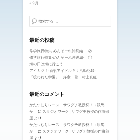
« 9月
検索する
最近の投稿
修学旅行特集-めんそーれ沖縄編- ②
修学旅行特集-めんそーれ沖縄編- ①
海の日は海に行こう！
アイカツ！-新規アイドルＰＪ活動記録-
『呪われた学園』 序章 著：村上真紅
最近のコメント
かたつむりレース サワグチ教授杯！（競馬
か！
に
スタジオワーク | サワグチ教授の作曲部
屋
より
かたつむりレース サワグチ教授杯！（競馬
か！
に
スタジオワーク | サワグチ教授の作曲部
屋
より