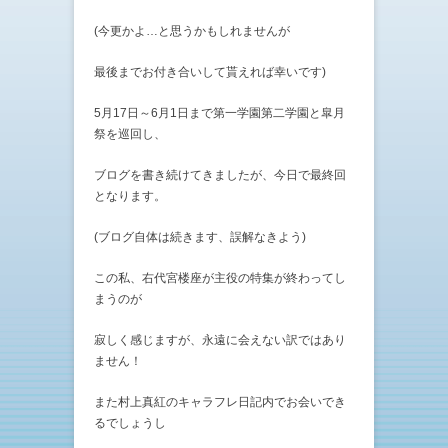
(今更かよ…と思うかもしれませんが
最後までお付き合いして貰えれば幸いです)
5月17日～6月1日まで第一学園第二学園と皐月
祭を巡回し、
ブログを書き続けてきましたが、今日で最終回
となります。
(ブログ自体は続きます、誤解なきよう)
この私、右代宮楼座が主役の特集が終わってし
まうのが
寂しく感じますが、永遠に会えない訳ではあり
ません！
また村上真紅のキャラフレ日記内でお会いでき
るでしょうし