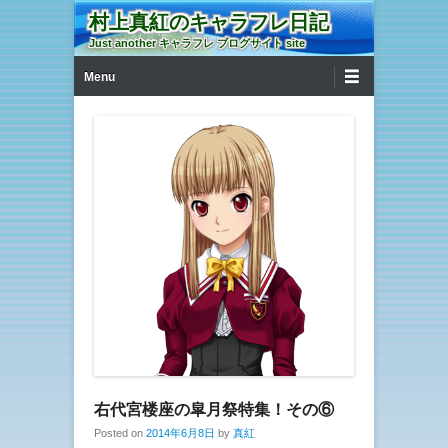
村上真紅のキャラフレ日記
Just another キャラフレ ブログサイト site
第1メニュー
コンテンツへ移動
Menu
右代宮楼座の皐月祭特集！その⑥
Posted on
2014年6月8日
by
真紅