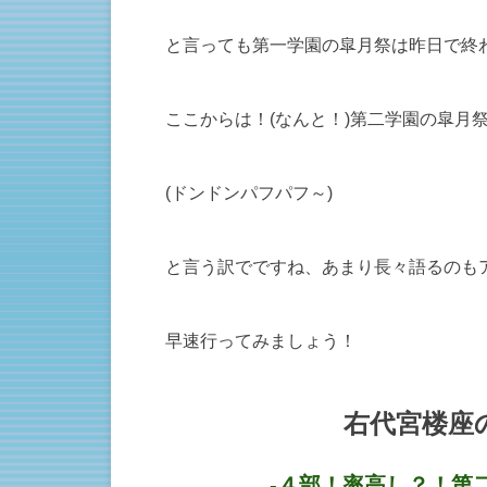
と言っても第一学園の皐月祭は昨日で終
ここからは！(なんと！)第二学園の皐月
(ドンドンパフパフ～)
と言う訳でですね、あまり長々語るのも
早速行ってみましょう！
右代宮楼座
-４部！率高し？！第