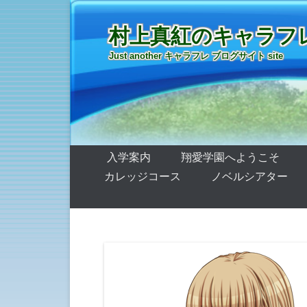
村上真紅のキャラフ
Just another キャラフレ ブログサイト site
第1メニュー
コンテンツへ移動
入学案内
翔愛学園へようこそ
カレッジコース
ノベルシアター