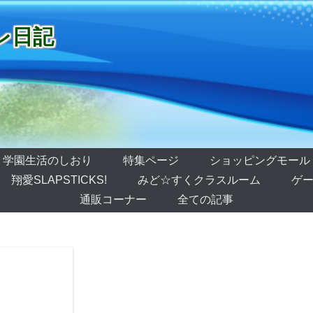
レ日記
学園生活のしおり
特集ページ
ショッピングモール
翔愛SLAPSTICKS!
みど☆すくクラスルーム
ゲー
通販コーナー
全ての記事