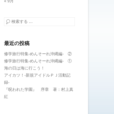
« 9月
検索する
最近の投稿
修学旅行特集-めんそーれ沖縄編- ②
修学旅行特集-めんそーれ沖縄編- ①
海の日は海に行こう！
アイカツ！-新規アイドルＰＪ活動記
録-
『呪われた学園』 序章 著：村上真
紅