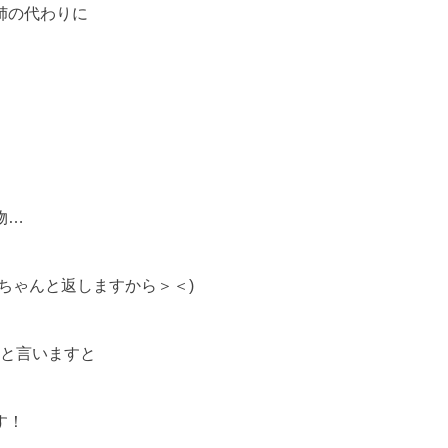
姉の代わりに
物…
ちゃんと返しますから＞＜)
かと言いますと
す！