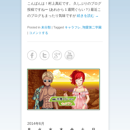
こんばんは！村上真紅です。 久しぶりのブログ
投稿ですねー (あれから１週間ぐらい？) 最近こ
のブログもまったり気味ですが
続きを読む →
Posted in
未分類
|
Tagged
キャラフレ
,
翔愛第二学園
|
コメントする
2014年6月
月
火
水
木
金
土
日