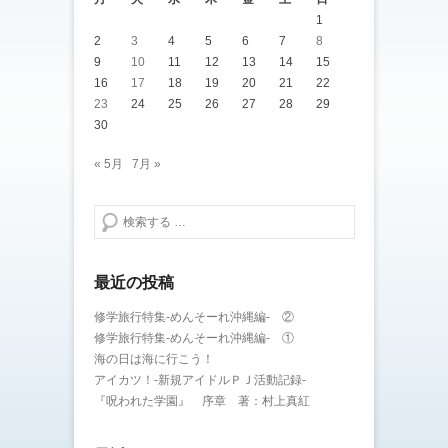
1
2
3
4
5
6
7
8
9
10
11
12
13
14
15
16
17
18
19
20
21
22
23
24
25
26
27
28
29
30
« 5月
7月 »
検索する
最近の投稿
修学旅行特集-めんそーれ沖縄編- ②
修学旅行特集-めんそーれ沖縄編- ①
海の日は海に行こう！
アイカツ！-新規アイドルＰＪ活動記録-
『呪われた学園』 序章 著：村上真紅