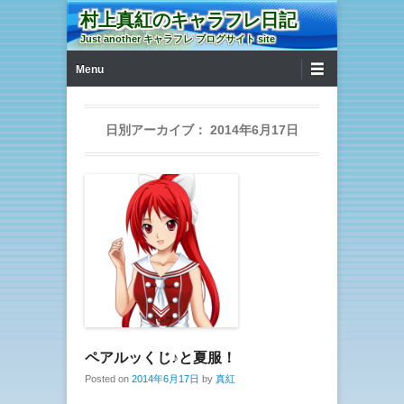
村上真紅のキャラフレ日記
Just another キャラフレ ブログサイト site
第1メニュー
コンテンツへ移動
Menu
日別アーカイブ：
2014年6月17日
ペアルッくじ♪と夏服！
Posted on
2014年6月17日
by
真紅