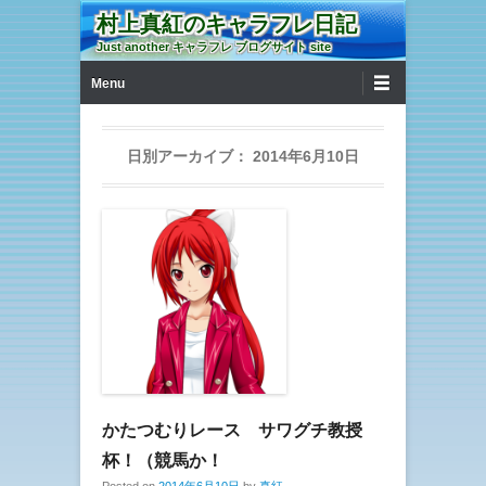
村上真紅のキャラフレ日記
Just another キャラフレ ブログサイト site
第1メニュー
コンテンツへ移動
Menu
日別アーカイブ：
2014年6月10日
かたつむりレース サワグチ教授
杯！（競馬か！
Posted on
2014年6月10日
by
真紅