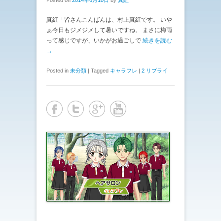
真紅「皆さんこんばんは、村上真紅です。 いや
ぁ今日もジメジメして暑いですね。 まさに梅雨
って感じですが、いかがお過ごしで
続きを読む
→
Posted in
未分類
|
Tagged
キャラフレ
|
2 リプライ