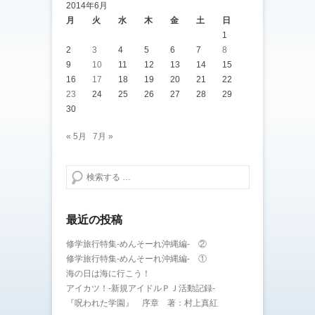
2014年6月
月
火
水
木
金
土
日
1
2
3
4
5
6
7
8
9
10
11
12
13
14
15
16
17
18
19
20
21
22
23
24
25
26
27
28
29
30
« 5月
7月 »
検索する
最近の投稿
修学旅行特集-めんそーれ沖縄編- ②
修学旅行特集-めんそーれ沖縄編- ①
海の日は海に行こう！
アイカツ！-新規アイドルＰＪ活動記録-
『呪われた学園』 序章 著：村上真紅