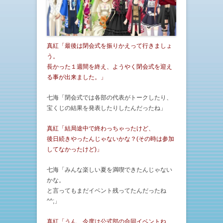
真紅「最後は閉会式を振りかえって行きましょ
う。
長かった１週間を終え、ようやく閉会式を迎え
る事が出来ました。」
七海「閉会式では各部の代表がトークしたり、
宝くじの結果を発表したりしたんだったね」
真紅「結局途中で終わっちゃったけど、
後日続きやったんじゃないかな？(その時は参加
してなかったけど)」
七海「みんな楽しい夏を満喫できたんじゃない
かな。
と言ってもまだイベント残ってたんだったね
^^;」
真紅「うん、今度は公式部の合同イベントね