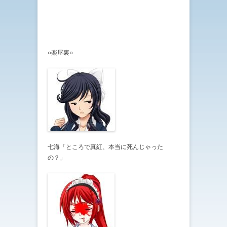
○楽屋裏○
七海「ところで真紅、本当に死んじゃった
の？」