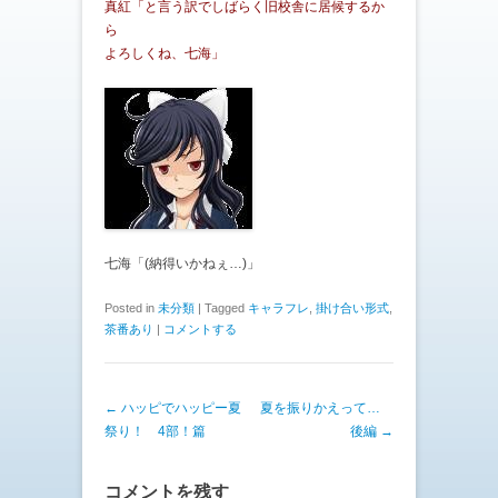
真紅「と言う訳でしばらく旧校舎に居候するか
ら
よろしくね、七海」
七海「(納得いかねぇ…)」
Posted in
未分類
|
Tagged
キャラフレ
,
掛け合い形式
,
茶番あり
|
コメントする
投稿ナビゲーション
←
ハッピでハッピー夏
夏を振りかえって…
祭り！ 4部！篇
後編
→
コメントを残す