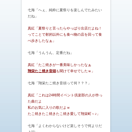
七海「へぇ、純粋に夏祭りを楽しんでたみたい
だね」
真紅「夏祭りと言ったらやっぱり出店だよね！
ってことで射的以外にも食べ物の店を回って食
べ歩きしたなぁ」
七海「うんうん、定番だね」
真紅「たこ焼きが一番美味しかったなぁ
翔栄たこ焼き音頭
も聞けて幸せでしたｗ」
七海「翔栄たこ焼き音頭って何？？？」
真紅「これは24時間イベント倶楽部の人が作っ
た曲だよ
私のお気に入りの歌だよｗ
たこ焼きたこ焼きたこ焼き愛して翔栄町～♪」
七海「よくわからないけど楽しそうで何よりだ