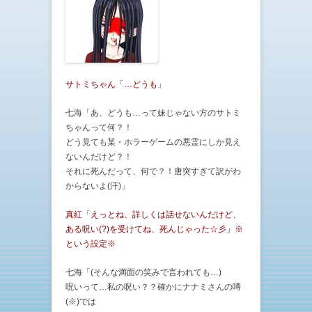
サトミちゃん「…どうも」
七海「あ、どうも…って妹じゃない方のサトミ
ちゃんって何？！
どう見ても某・ホラーゲームの悪霊にしか見え
ないんだけど？！
それに死んだって、何で？！唐突すぎて訳がわ
からないよ(汗)」
真紅「えっとね、詳しくは話せないんだけど、
ある呪い(?)を受けてね、死んじゃった☆彡」※
という設定※
七海「(そんな満面の笑みで言われても…)
呪いって…私の呪い？？確かにナナミさんの噂
(※)では