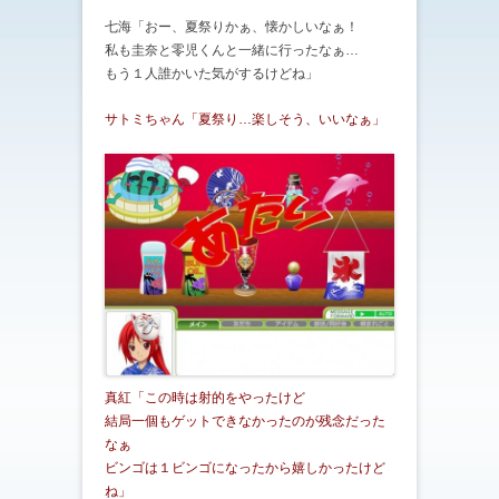
七海「おー、夏祭りかぁ、懐かしいなぁ！
私も圭奈と零児くんと一緒に行ったなぁ…
もう１人誰かいた気がするけどね」
サトミちゃん「夏祭り…楽しそう、いいなぁ」
真紅「この時は射的をやったけど
結局一個もゲットできなかったのが残念だった
なぁ
ビンゴは１ビンゴになったから嬉しかったけど
ね」