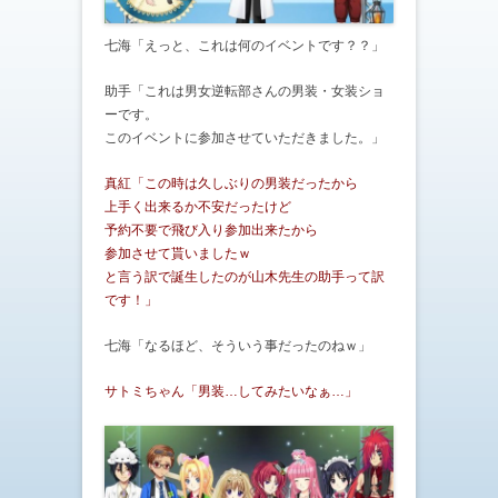
七海「えっと、これは何のイベントです？？」
助手「これは男女逆転部さんの男装・女装ショ
ーです。
このイベントに参加させていただきました。」
真紅「この時は久しぶりの男装だったから
上手く出来るか不安だったけど
予約不要で飛び入り参加出来たから
参加させて貰いましたｗ
と言う訳で誕生したのが山木先生の助手って訳
です！」
七海「なるほど、そういう事だったのねｗ」
サトミちゃん「男装…してみたいなぁ…」