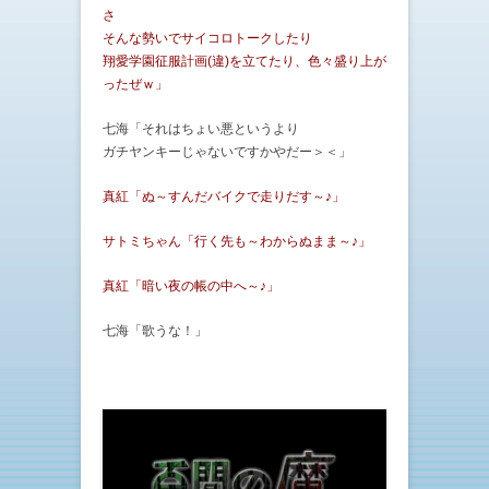
さ
そんな勢いでサイコロトークしたり
翔愛学園征服計画(違)を立てたり、色々盛り上が
ったぜｗ」
七海「それはちょい悪というより
ガチヤンキーじゃないですかやだー＞＜」
真紅「ぬ～すんだバイクで走りだす～♪」
サトミちゃん「行く先も～わからぬまま～♪」
真紅「暗い夜の帳の中へ～♪」
七海「歌うな！」