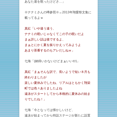
あなた達を呪ったけどさ…」
※ナナミさんの噂参照※←2013年翔愛祭文集に
載ってるよｗ
真紅「いや違う違う、
ナナミの呪いじゃなくてこの子の呪いだよ
まぁ詳しい話は後でするよ、
まぁとにかく夏を振りかえってみようよ
あまり茶番するのもアレだしねｗ」
七海「(納得いかないけどまぁいいや)」
真紅「まぁそんな訳で、長いようで短い８月も
終わりましたが
楽しい夏休みでしたね、リアルはともかく翔栄
町では色々ありましたよね
遠泳がスタートしてから本格的に夏休みの始ま
りでしたね！」
七海「今となっては懐かしいけど、
遠泳が始まってから特設ステージが新たに設置