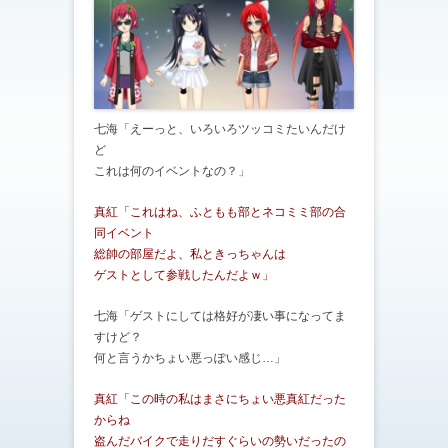
七海「えーっと、いろいろツッコミたいんだけ
ど
これは何のイベントなの？」
真紅「これはね、ふともも部とネコミミ部の合
同イベント
総帥の部屋だよ、私ときっちゃんは
ゲストとして参戦したんだよｗ」
七海「ゲストにしては格好が凄い事になってま
すけど？
何と言うかちょい悪っぽい感じ…」
真紅「この時の私はまさにちょい悪真紅だった
からね
盗んだバイクで走りだすぐらいの勢いだったの