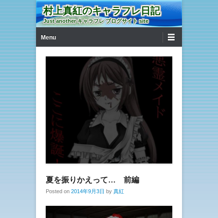
村上真紅のキャラフレ日記
Just another キャラフレ ブログサイト site
第1メニュー
コンテンツへ移動
Menu
夏を振りかえって… 前編
Posted on
2014年9月3日
by
真紅