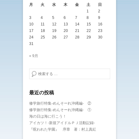
月
火
水
木
金
土
日
1
2
3
4
5
6
7
8
9
10
11
12
13
14
15
16
17
18
19
20
21
22
23
24
25
26
27
28
29
30
31
« 9月
検索する
最近の投稿
修学旅行特集-めんそーれ沖縄編- ②
修学旅行特集-めんそーれ沖縄編- ①
海の日は海に行こう！
アイカツ！-新規アイドルＰＪ活動記録-
『呪われた学園』 序章 著：村上真紅