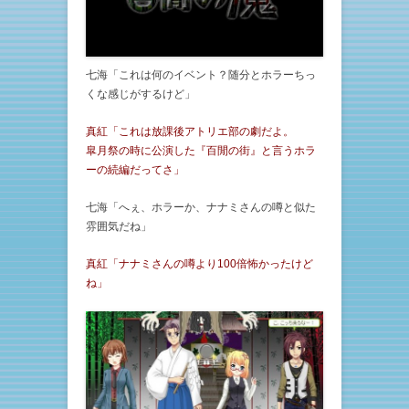
七海「これは何のイベント？随分とホラーちっ
くな感じがするけど」
真紅「これは放課後アトリエ部の劇だよ。
皐月祭の時に公演した『百閒の街』と言うホラ
ーの続編だってさ」
七海「へぇ、ホラーか、ナナミさんの噂と似た
雰囲気だね」
真紅「ナナミさんの噂より100倍怖かったけど
ね」