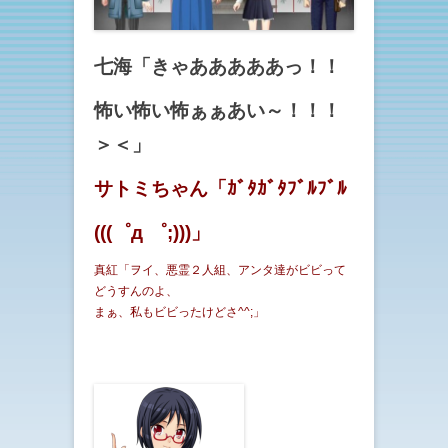
七海「きゃあああああっ！！
怖い怖い怖ぁぁあい～！！！
＞＜」
サトミちゃん「ｶﾞﾀｶﾞﾀﾌﾞﾙﾌﾞﾙ
(((゜д ゜;)))」
真紅「ヲイ、悪霊２人組、アンタ達がビビって
どうすんのよ、
まぁ、私もビビったけどさ^^;」