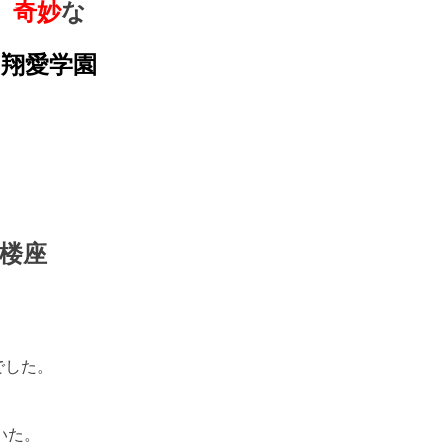
奇妙
な
翔愛学園
宮楼座
でした。
いた。