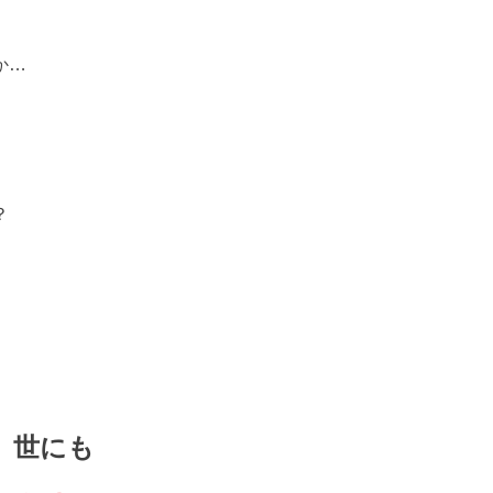
か…
？
世にも