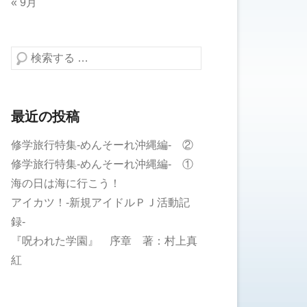
« 9月
検索する
最近の投稿
修学旅行特集-めんそーれ沖縄編- ②
修学旅行特集-めんそーれ沖縄編- ①
海の日は海に行こう！
アイカツ！-新規アイドルＰＪ活動記
録-
『呪われた学園』 序章 著：村上真
紅