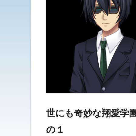
世にも奇妙な翔愛学
の１