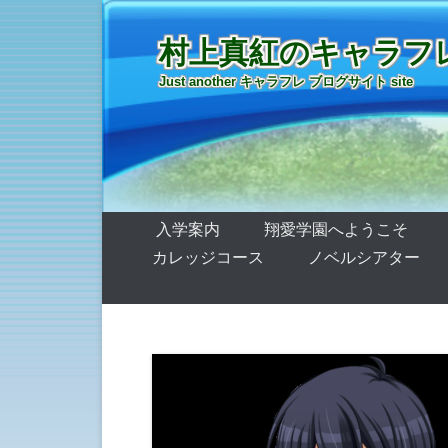
村上真紅のキャラフ
Just another キャラフレ ブログサイト site
第1メニュー
コンテンツへ移動
入学案内
翔愛学園へようこそ
カレッジコース
ノベルシアター