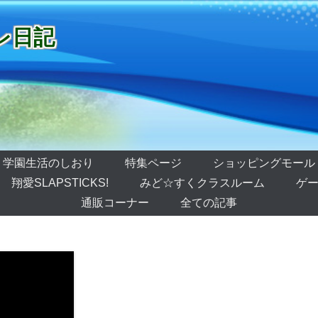
レ日記
学園生活のしおり
特集ページ
ショッピングモール
翔愛SLAPSTICKS!
みど☆すくクラスルーム
ゲー
通販コーナー
全ての記事