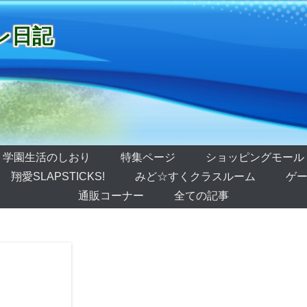
レ日記
学園生活のしおり
特集ページ
ショッピングモール
翔愛SLAPSTICKS!
みど☆すくクラスルーム
ゲー
通販コーナー
全ての記事