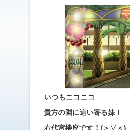
いつもニコニコ
貴方の隣に這い寄る妹！
右代宮楼座です！(＞▽＜)