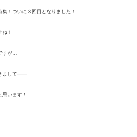
特集！ついに３回目となりました！
すね！
ですが…
きまして――
と思います！