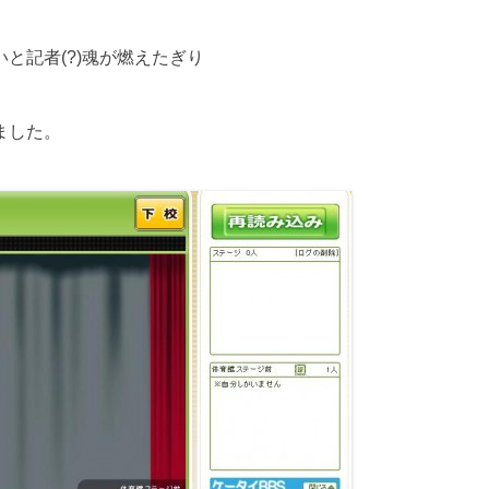
と記者(?)魂が燃えたぎり
ました。