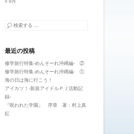
« 9月
検索する
最近の投稿
修学旅行特集-めんそーれ沖縄編- ②
修学旅行特集-めんそーれ沖縄編- ①
海の日は海に行こう！
アイカツ！-新規アイドルＰＪ活動記
録-
『呪われた学園』 序章 著：村上真
紅