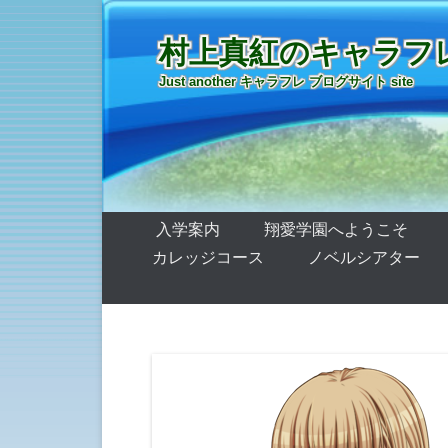
村上真紅のキャラフ
Just another キャラフレ ブログサイト site
第1メニュー
コンテンツへ移動
入学案内
翔愛学園へようこそ
カレッジコース
ノベルシアター