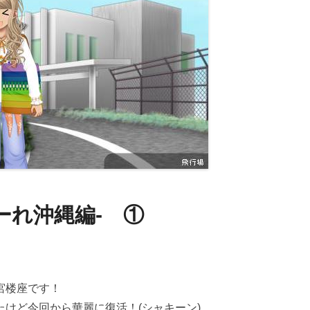
ーれ沖縄編- ①
宮楼座です！
けど今回から華麗に復活！(シャキーン)