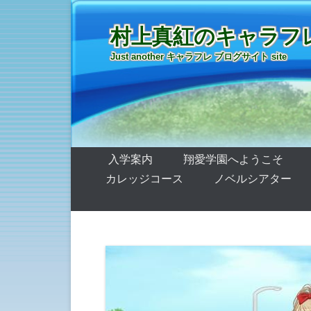
村上真紅のキャラフ
Just another キャラフレ ブログサイト site
第1メニュー
コンテンツへ移動
入学案内
翔愛学園へようこそ
カレッジコース
ノベルシアター