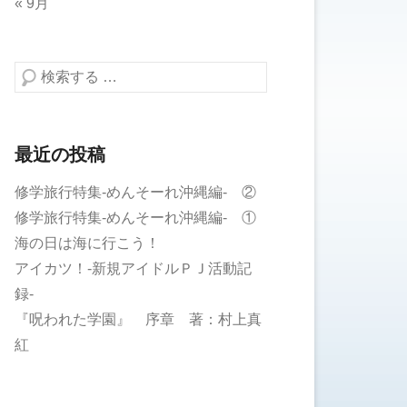
« 9月
検索する
最近の投稿
修学旅行特集-めんそーれ沖縄編- ②
修学旅行特集-めんそーれ沖縄編- ①
海の日は海に行こう！
アイカツ！-新規アイドルＰＪ活動記
録-
『呪われた学園』 序章 著：村上真
紅