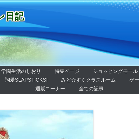
レ日記
学園生活のしおり
特集ページ
ショッピングモール
翔愛SLAPSTICKS!
みど☆すくクラスルーム
ゲー
通販コーナー
全ての記事